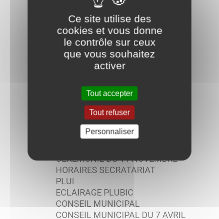
AGRICULTEURS
INFORMATION IMPORTANTE -
Ce site utilise des
ENTRETIEN DES JARDINS
cookies et vous donne
RESTRICTION USAGES DE L'EAU
le contrôle sur ceux
INFOS GENERALES
que vous souhaitez
REUNION DE CONSEIL
activer
MUNICIPAL
CONSEIL MUNICIPAL DU 18
JUILLET 2025
Tout accepter
REUNION DE CONSEIL
Tout refuser
MUNICIPAL
CONSEIL MUNICIPAL DU 2
Personnaliser
OCTOBRE 2025
ARRETE MUNICIPAL
CEREMONIE DU 11 NOVEMBRE
HORAIRES SECRATARIAT
PLUI
ECLAIRAGE PLUBIC
CONSEIL MUNICIPAL
CONSEIL MUNICIPAL DU 7 AVRIL