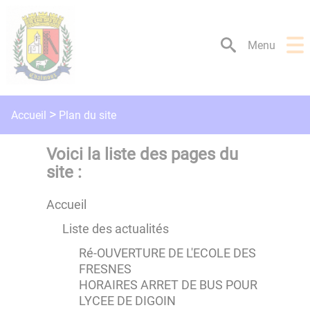
Lien
Lien
Lien
Lien
Panneau de gestion des cookies
d'accès
d'accès
d'accès
d'accès
rapide
rapide
rapide
rapide
Menu
au
au
à
au
menu
contenu
la
pied
principal
recherche
de
page
Plan du site
Accueil
Voici la liste des pages du
site :
Accueil
Liste des actualités
Ré-OUVERTURE DE L'ECOLE DES
FRESNES
HORAIRES ARRET DE BUS POUR
LYCEE DE DIGOIN