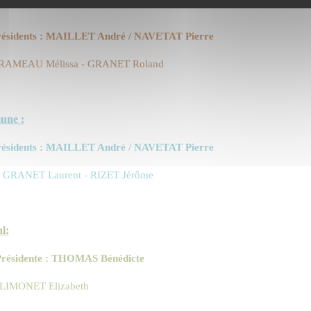
-présidents : MAILLET André / NAVETAT Pierre
 RAMEAU Mélissa - GRANET Roland
une :
-présidents : MAILLET André / NAVETAT Pierre
- GRANET Laurent - RIZET Jérôme
l:
–Présidente : THOMAS Bénédicte
 LIMONET Elizabeth