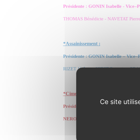
Présidente : GONIN Isabelle - Vice–
THOMAS Bénédicte - NAVETAT Pierre
*Assainissement :
Présidente : GONIN Isabelle – Vice
RIZET Jérôme - HIEST Romain - GRA
*Cimetière :
Ce site util
Présidente : GONIN Isabelle - Vice
NERON Laurence - LIMONET Elizab