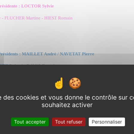
Présidente : LOCTOR Sylvie
 - FLUCHER Martine - HIEST Romain
–Présidents : MAILLET André / NAVETAT Pierre
NET Roland - DAVAL Daniel
ise des cookies et vous donne le contrôle sur 
-Présidents : MAILLET André / NAVETAT Pierre
souhaitez activer
eth - RAMEAU Mélissa - HIEST Romain
Tout accepter
Tout refuser
Personnaliser