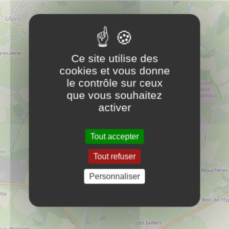
8 bis rue de Gilly
71140
Chalmoux
18 69 80 58 90
Ce site utilise des
cookies et vous donne
ECOLES
le contrôle sur ceux
que vous souhaitez
ECOLE MATERNELLE
PLUS D'INFOS
activer
ECOLES
Tout accepter
LOTISSEMENT DES ECOLES
PLUS D'INFOS
Tout refuser
Personnaliser
MAIRIE DE CHALMOUX
PLUS D'INFOS
MAIRIE