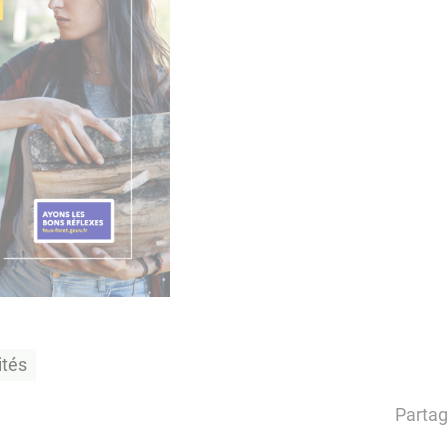
ités
Partag