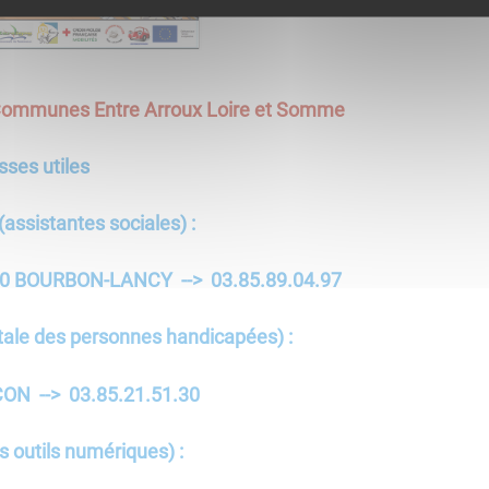
mmunes Entre Arroux Loire et Somme
ses utiles
sistantes sociales) :
140 BOURBON-LANCY --> 03.85.89.04.97
le des personnes handicapées) :
ON --> 03.85.21.51.30
s outils numériques) :