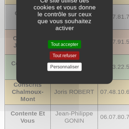
Ce site utilise des
cookies et vous donne
Club des
le contrôle sur ceux
Daniel DAVAL
06.77.81.
Aînés
que vous souhaitez
activer
Comité de
Pascal
07.87.91.
Tout accepter
Jumelage
DEBORD
Tout refuser
Comité des
Jacky
06.13.22.
Personnaliser
Fêtes
RENAUD
Conscrits
Chalmoux-
Joris ROBERT
07.48.10.
Mont
Contente Et
Jean-Philippe
06.07.80.
Vous
GONIN